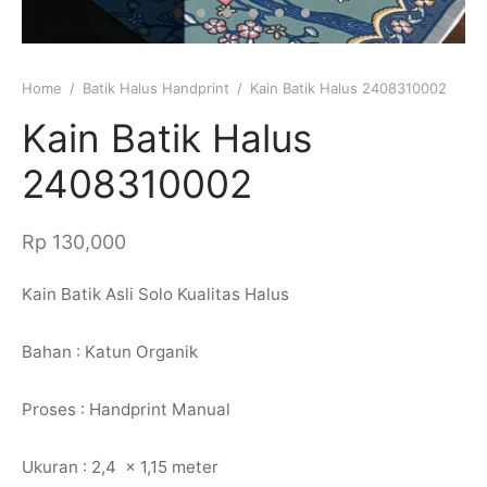
 Tulis
k
Home
/
Batik Halus Handprint
/
Kain Batik Halus 2408310002
Kain Batik Halus
2408310002
Rp
130,000
Kain Batik Asli Solo Kualitas Halus
Bahan : Katun Organik
Proses : Handprint Manual
Ukuran : 2,4 x 1,15 meter